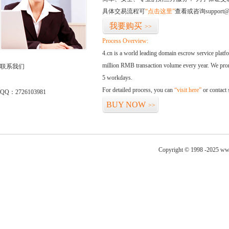
具体交易流程可
“点击这里”
查看或咨询support@
我要购买
>>
Process Overview:
4.cn is a world leading domain escrow service plat
million RMB transaction volume every year. We promi
联系我们
5 workdays.
For detailed process, you can
“visit here”
or contact
QQ：2726103981
BUY NOW
>>
Copyright © 1998 -2025 www