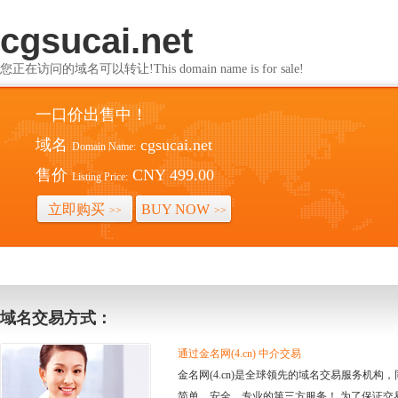
cgsucai.net
您正在访问的域名可以转让!This domain name is for sale!
一口价出售中！
域名
cgsucai.net
Domain Name:
售价
CNY 499.00
Listing Price:
立即购买
BUY NOW
>>
>>
域名交易方式：
通过金名网(4.cn) 中介交易
金名网(4.cn)是全球领先的域名交易服务机
简单、安全、专业的第三方服务！ 为了保证交